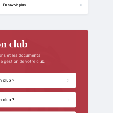
En savoir plus
n club
ons et les documents
e gestion de votre club.
 club ?
 club ?