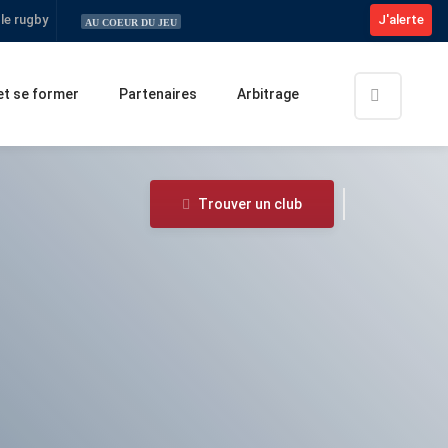
 le rugby
J'alerte
Compétitions fédérales : Tout savoir sur la 
AU COEUR DU JEU
et se former
Partenaires
Arbitrage
Trouver un club