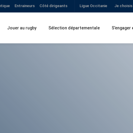
tique
Entraineurs
Côté dirigeants
Ligue Occitanie
Je choisis
Jouer au rugby
Sélection départementale
S’engager 