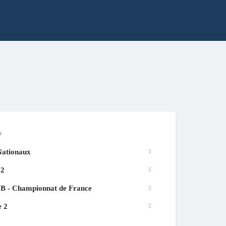
s
Nationaux
 2
 B - Championnat de France
e 2