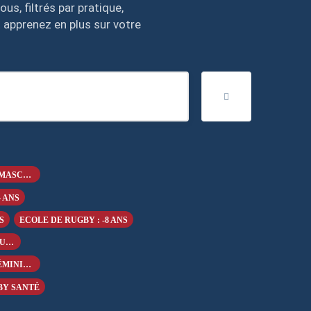
us, filtrés par pratique,
 apprenez en plus sur votre
COMPÉTITION À XV : MASCULIN -19 ANS
4 ANS
S
ECOLE DE RUGBY : -8 ANS
RUGBY LOISIR AVEC PLAQUAGE
COMPÉTITION À X : FÉMININ +18 ANS
BY SANTÉ