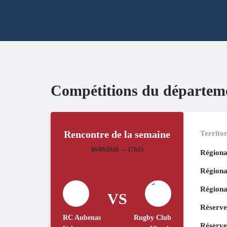
Compétitions du départem
Rencontre de la semaine
Territor
06/09/2026 — 17h15
Régiona
Régiona
Régiona
VS
Réserve
RC Aubenas
Rugby Club
Réserve