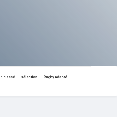
n classé
sélection
Rugby adapté