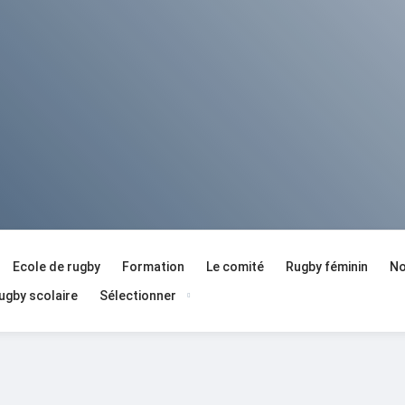
Ecole de rugby
Formation
Le comité
Rugby féminin
No
ugby scolaire
Sélectionner