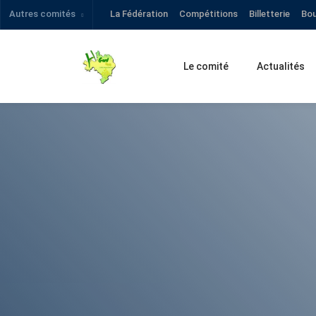
Autres comités
La Fédération
Compétitions
Billetterie
Bou
Le comité
Actualités